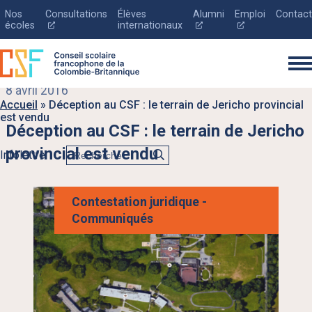
Nos
Consultations
Élèves
Alumni
Emploi
Contact
Ce
Ce
Ce
écoles
internationaux
lien
lien
lien
s'ouvrira
s'ouvrira
s'ouvrira
dans
dans
dans
une
une
une
nouvelle
nouvelle
nouvelle
8 avril 2016
fenêtre
fenêtre
fenêtre
Accueil
»
Déception au CSF : le terrain de Jericho provincial
est vendu
Déception au CSF : le terrain de Jericho
Rechercher
provincial est vendu
Infolettre
Le conseil scolaire
Contestation juridique
Communiqués
Inscription
Éducation
Parents
Nouvelles