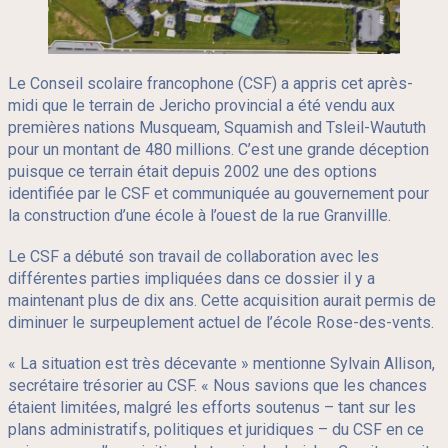
Je souhaite
Le Conseil scolaire francophone (CSF) a appris cet après-
Nos écoles
midi que le terrain de Jericho provincial a été vendu aux
Ce
Consultations
premières nations Musqueam, Squamish and Tsleil-Waututh
lien
Élèves internationaux
s'ouvrira
pour un montant de 480 millions. C’est une grande déception
dans
Ce
Alumni
puisque ce terrain était depuis 2002 une des options
une
lien
nouvelle
Ce
Emploi
s'ouvrira
identifiée par le CSF et communiquée au gouvernement pour
fenêtre
lien
dans
Contact
la construction d’une école à l’ouest de la rue Granvillle.
s'ouvrira
une
dans
nouvelle
une
fenêtre
Reche
Infolettre
Le CSF a débuté son travail de collaboration avec les
nouvelle
fenêtre
différentes parties impliquées dans ce dossier il y a
maintenant plus de dix ans. Cette acquisition aurait permis de
diminuer le surpeuplement actuel de l’école Rose-des-vents.
« La situation est très décevante » mentionne Sylvain Allison,
secrétaire trésorier au CSF. « Nous savions que les chances
étaient limitées, malgré les efforts soutenus – tant sur les
plans administratifs, politiques et juridiques – du CSF en ce