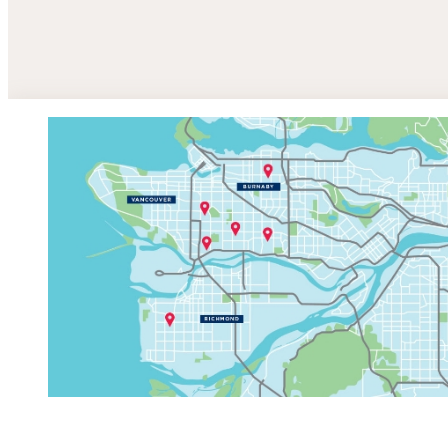
Plan immobilier
stratégique
Accessibilité
Comité des partenaires
Divulgation des salaires
Loi sur les divulgations
faites dans l’intérêt
public
Accès à l’information
Dossier scolaire