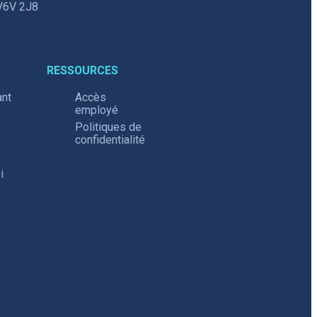
V6V 2J8
RESSOURCES
ant
Accès
employé
.
Politiques de
confidentialité
i