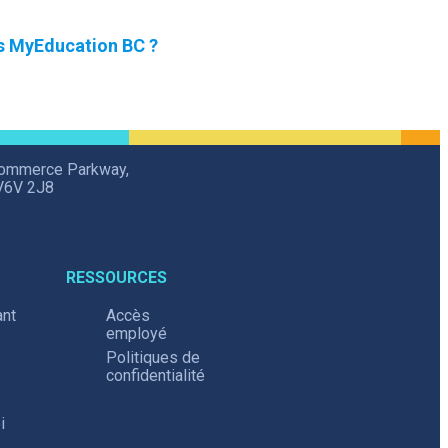
s MyEducation BC ?
Commerce Parkway,
V6V 2J8
RESSOURCES
ant
Accès
employé
.
Politiques de
confidentialité
i