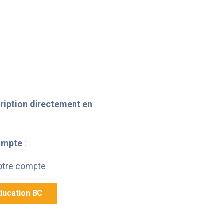
ription directement en
compte
:
votre compte
ducation BC