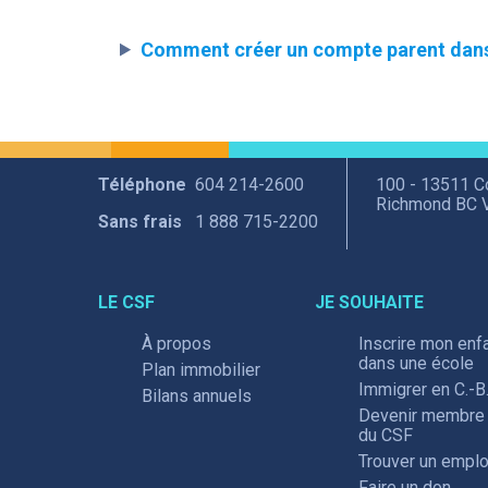
Comment créer un compte parent dan
Téléphone
604 214-2600
100 - 13511 
Richmond BC 
Sans frais
1 888 715-2200
LE CSF
JE SOUHAITE
À propos
Inscrire mon enf
dans une école
Plan immobilier
Immigrer en C.-B
Bilans annuels
Devenir membre
du CSF
Trouver un emplo
Faire un don