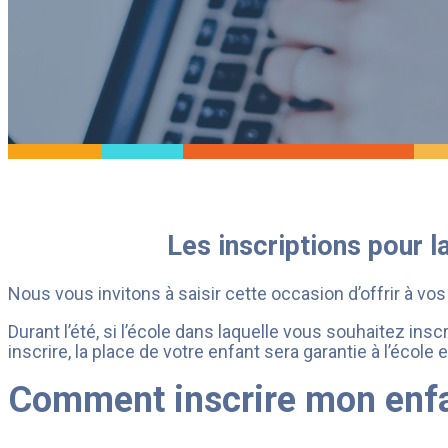
Plan immobilier
stratégique
Accessibilité
Comité des partenaires
Divulgation des salaires
Loi sur les divulgations
faites dans l’intérêt
public
Accès à l’information
Dossier scolaire
Les inscriptions pour l
Nous vous invitons à saisir cette occasion d’offrir à vos
Durant l’été, si l’école dans laquelle vous souhaitez ins
inscrire, la place de votre enfant sera garantie à l’école 
Comment inscrire mon enfa