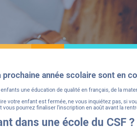
s
Études et mémoires
cours
Bilans annuels
Recherche d’une réunion
Répertoire des projets
Codes déontologiques
culturels
Procès-verbaux
Accès aux ressources
a prochaine année scolaire sont en co
 enfants une éducation de qualité en français, de la mater
crire votre enfant est fermée, ne vous inquiétez pas, si vo
et vous pourrez finaliser l’inscription en août avant la rent
nt dans une école du CSF ?