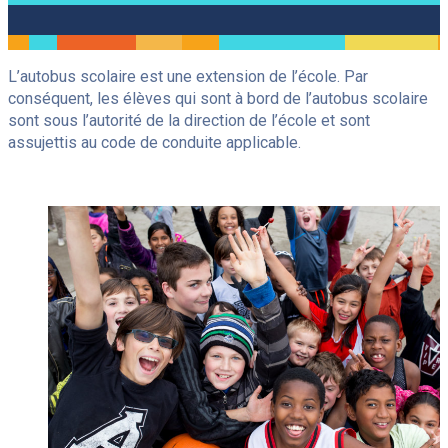
Je souhaite
L’autobus scolaire est une extension de l’école. Par
Nos écoles
conséquent, les élèves qui sont à bord de l’autobus scolaire
Ce
Consultations
sont sous l’autorité de la direction de l’école et sont
lien
Élèves internationaux
s'ouvrira
assujettis au code de conduite applicable.
dans
Ce
Alumni
une
lien
nouvelle
Ce
Emploi
s'ouvrira
fenêtre
lien
dans
Contact
s'ouvrira
une
dans
nouvelle
une
fenêtre
Reche
Infolettre
nouvelle
fenêtre