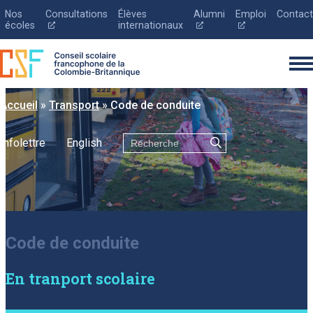
Nos
Consultations
Élèves
Alumni
Emploi
Contact
Ce
Ce
Ce
écoles
internationaux
lien
lien
lien
s'ouvrira
s'ouvrira
s'ouvrira
dans
dans
dans
une
une
une
nouvelle
nouvelle
nouvelle
fenêtre
fenêtre
fenêtre
Accueil
»
Transport
»
Code de conduite
Rechercher
Infolettre
English
English
Le conseil scolaire
Inscription
Code de conduite
Éducation
Parents
En tranport scolaire
Nouvelles