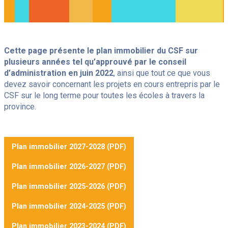
Je souhaite
Facebook
Linkedin
Instagram
Youtube
Spotify
Facebook
Linkedin
Instagram
Youtube
Spotify
Nos écoles
Cette page présente le plan immobilier du CSF sur
Ce
Consultations
plusieurs années tel qu’approuvé par le conseil
lien
Élèves internationaux
s'ouvrira
d’administration en juin 2022
, ainsi que tout ce que vous
dans
Ce
Alumni
devez savoir concernant les projets en cours entrepris par le
une
lien
nouvelle
Ce
Emploi
CSF sur le long terme pour toutes les écoles à travers la
s'ouvrira
fenêtre
lien
dans
Contact
province.
s'ouvrira
une
dans
nouvelle
une
fenêtre
Reche
Infolettre
nouvelle
fenêtre
Plan immobilier 2027-2028 (PDF)
Plan immobilier 2026-2027 (PDF)
Plan immobilier 2025-2026 (PDF)
Plan immobilier 2024-2025 (PDF)
Plan immobilier 2023-2024 (PDF)