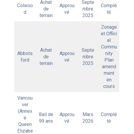
Achat
Septe
Colwoo
Approu
Complé
de
mbre
d
vé
té
terrain
2025
Zonage
et Offici
al
Commu
Achat
Septe
Abbots
Approu
nity
de
mbre
ford
vé
Plan
terrain
2025
amend
ment
en
cours
Vancou
ver
(Annex
Bail de
Approu
Mars
Complé
e
99 ans
vé
2026
té
Queen
Elizabe