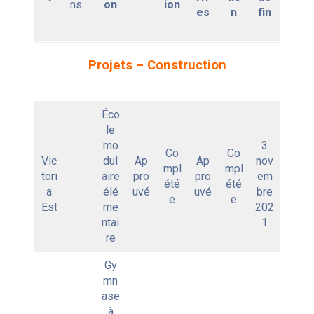
ns
on
ion
es
n
fin
Projets – Construction
Éco
le
mo
3
Co
Co
Vic
dul
Ap
Ap
nov
mpl
mpl
tori
aire
pro
pro
em
été
été
a
élé
uvé
uvé
bre
e
e
Est
me
202
ntai
1
re
Gy
mn
ase
à