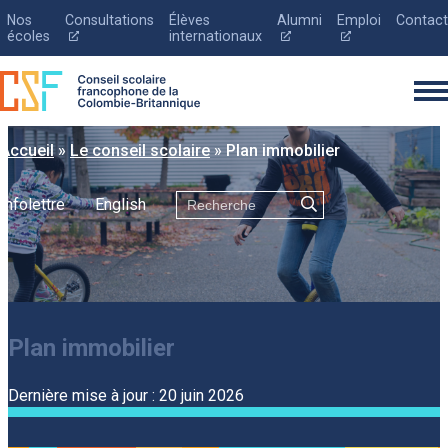
Nos
Consultations
Élèves
Alumni
Emploi
Contact
Ce
Ce
Ce
écoles
internationaux
lien
lien
lien
s'ouvrira
s'ouvrira
s'ouvrira
dans
dans
dans
une
une
une
nouvelle
nouvelle
nouvelle
fenêtre
fenêtre
fenêtre
Accueil
»
Le conseil scolaire
»
Plan immobilier
Rechercher
Infolettre
English
English
Le conseil scolaire
Inscription
Plan immobilier
Éducation
Parents
Dernière mise à jour : 20 juin 2026
Nouvelles