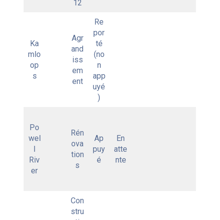
12
Re
por
Agr
Ka
té
and
mlo
(no
iss
op
n
em
s
app
ent
uyé
)
Po
Rén
wel
Ap
En
ova
l
puy
atte
tion
Riv
é
nte
s
er
Con
stru