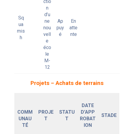
ctio
n
d’u
Sq
ne
Ap
En
ua
nou
puy
atte
mis
vell
é
nte
h
e
éco
le
M-
12
Projets – Achats de terrains
DATE
COMM
PROJE
STATU
D’APP
STADE
UNAU
T
T
ROBAT
TÉ
ION