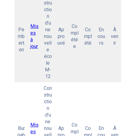
stru
ctio
n
d’u
Mis
Co
Pe
ne
Ap
Co
En
À
es
mpl
mb
nou
pro
mpl
cou
ven
à
été
ert
vell
uvé
été
rs
ir
jour
e
on
e
éco
le
M-
12
Con
stru
ctio
n
d’u
ne
Mis
Co
Bur
nou
Ap
Co
En
À
es
mpl
nab
vell
pro
mpl
cou
ven