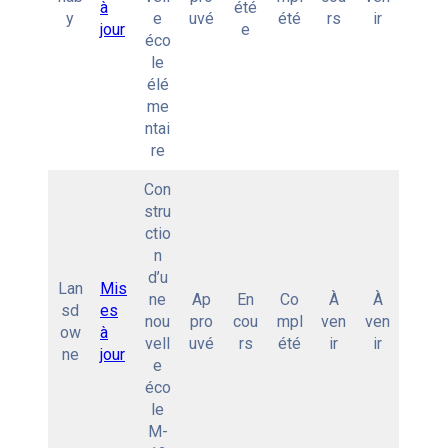
à
été
y
e
uvé
été
rs
ir
jour
e
éco
le
élé
me
ntai
re
Con
stru
ctio
n
d’u
Lan
Mis
ne
Ap
En
Co
À
À
sd
es
nou
pro
cou
mpl
ven
ven
ow
à
vell
uvé
rs
été
ir
ir
ne
jour
e
éco
le
M-