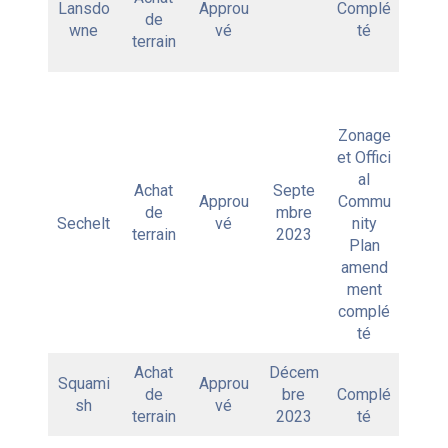
Lansdo
Approu
Complé
de
wne
vé
té
terrain
Zonage
et Offici
al
Achat
Septe
Approu
Commu
de
mbre
Sechelt
vé
nity
terrain
2023
Plan
amend
ment
complé
té
Achat
Décem
Squami
Approu
de
bre
Complé
sh
vé
terrain
2023
té