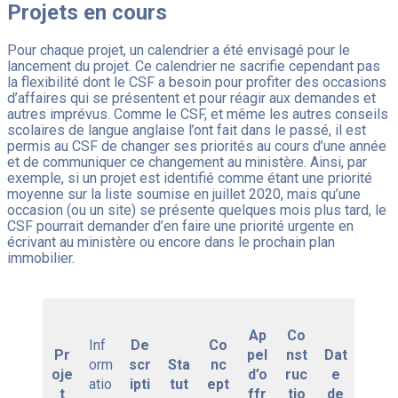
Projets en cours
Pour chaque projet, un calendrier a été envisagé pour le
lancement du projet. Ce calendrier ne sacrifie cependant pas
la flexibilité dont le CSF a besoin pour profiter des occasions
d’affaires qui se présentent et pour réagir aux demandes et
autres imprévus. Comme le CSF, et même les autres conseils
scolaires de langue anglaise l’ont fait dans le passé, il est
permis au CSF de changer ses priorités au cours d’une année
et de communiquer ce changement au ministère. Ainsi, par
exemple, si un projet est identifié comme étant une priorité
moyenne sur la liste soumise en juillet 2020, mais qu’une
occasion (ou un site) se présente quelques mois plus tard, le
CSF pourrait demander d’en faire une priorité urgente en
écrivant au ministère ou encore dans le prochain plan
immobilier.
Ap
Co
Inf
De
Co
Pr
pel
nst
Dat
orm
scr
Sta
nc
oje
d’o
ruc
e
atio
ipti
tut
ept
t
ffr
tio
de