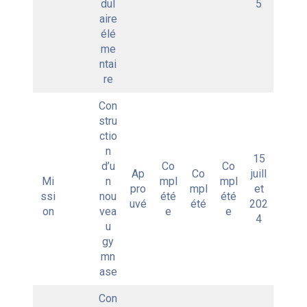
dul
5
aire
élé
me
ntai
re
Con
stru
ctio
n
15
d’u
Co
Co
Ap
Co
juill
Mi
n
mpl
mpl
pro
mpl
et
ssi
nou
été
été
uvé
été
202
on
vea
e
e
4
u
gy
mn
ase
Con