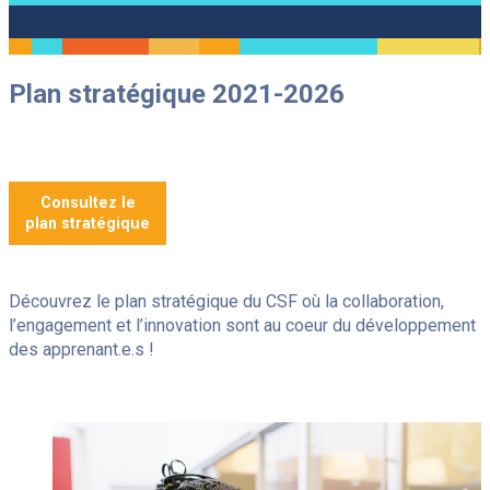
Je souhaite
Plan stratégique 2021-2026
Nos écoles
Ce
Consultations
lien
Élèves internationaux
s'ouvrira
dans
Ce
Alumni
une
lien
nouvelle
Ce
Emploi
Consultez le
s'ouvrira
fenêtre
lien
dans
plan stratégique
Contact
s'ouvrira
une
dans
nouvelle
une
fenêtre
Reche
Infolettre
nouvelle
fenêtre
Découvrez le plan stratégique du CSF où la collaboration,
l’engagement et l’innovation sont au coeur du développement
des apprenant.e.s !