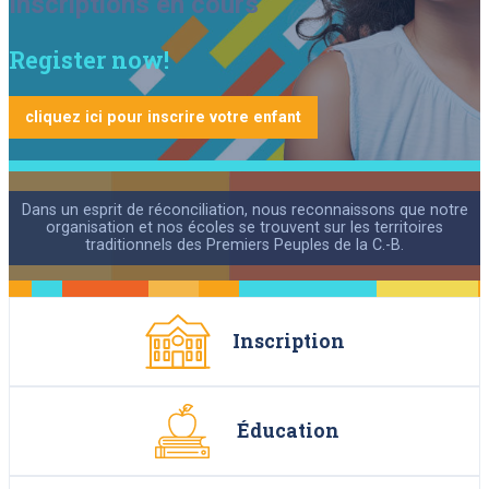
Inscriptions en cours
Nos écoles
Register now!
Ce
Consultations
lien
Élèves internationaux
s'ouvrira
dans
cliquez ici pour inscrire votre enfant
Ce
Alumni
une
lien
nouvelle
Ce
Emploi
s'ouvrira
fenêtre
lien
dans
Contact
s'ouvrira
une
dans
nouvelle
une
Dans un esprit de réconciliation, nous reconnaissons que notre
fenêtre
Reche
Infolettre
nouvelle
organisation et nos écoles se trouvent sur les territoires
fenêtre
traditionnels des Premiers Peuples de la C.-B.
Inscription
Éducation