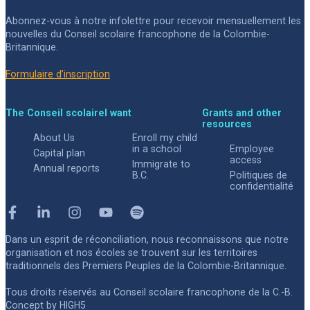
Abonnez-vous à notre infolettre pour recevoir mensuellement les
nouvelles du Conseil scolaire francophone de la Colombie-
Britannique.
Formulaire d’inscription
The Conseil scolaire
I want
Grants and other
resources
About Us
Enroll my child
in a school
Employee
Capital plan
access
Immigrate to
Annual reports
B.C.
Politiques de
confidentialité
Facebook
Linkedin
Instagram
Youtube
Spotify
Dans un esprit de réconciliation, nous reconnaissons que notre
organisation et nos écoles se trouvent sur les territoires
traditionnels des Premiers Peuples de la Colombie-Britannique.
Tous droits réservés au Conseil scolaire francophone de la C.-B.
Concept by
HIGH5