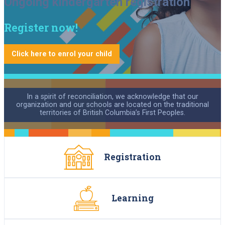
Ongoing kindergarten registration
Our schools
Register now!
Ce
Consultations
lien
International students
s'ouvrira
dans
Click here to enrol your child
Ce
Alumni
une
lien
nouvelle
Ce
Career
s'ouvrira
fenêtre
lien
dans
Contact us
s'ouvrira
une
dans
nouvelle
une
In a spirit of reconciliation, we acknowledge that our
fenêtre
Searc
Newsletter
nouvelle
organization and our schools are located on the traditional
fenêtre
territories of British Columbia’s First Peoples.
Registration
Learning