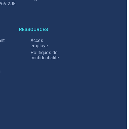
V6V 2J8
RESSOURCES
ant
Accès
employé
.
Politiques de
confidentialité
i