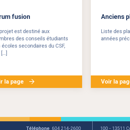
rum fusion
Anciens p
projet est destiné aux
Liste des pl
bres des conseils étudiants
années préc
 écoles secondaires du CSF,
 […]
r la page
Voir la pa
Téléphone
604 214-2600
100 - 13511 