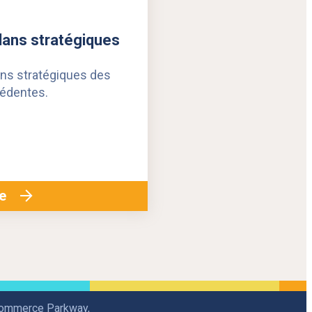
lans stratégiques
ans stratégiques des
édentes.
ge
Commerce Parkway,