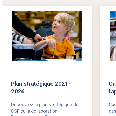
Plan immobilier
stratégique
Accessibilité
Comité des partenaires
Divulgation des salaires
Loi sur les divulgations
faites dans l’intérêt
public
Accès à l’information
Dossier scolaire
Plan stratégique 2021-
Ca
2026
l’
Découvrez le plan stratégique du
Cad
CSF où la collaboration,
des