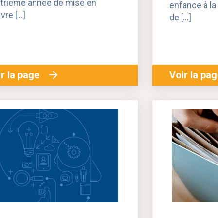
trième année de mise en
enfance à la
vre […]
de […]
r la page
Voir la pa