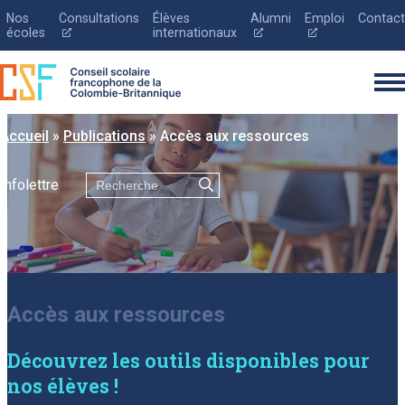
Nos
Consultations
Élèves
Alumni
Emploi
Contact
Ce
Ce
Ce
écoles
internationaux
lien
lien
lien
s'ouvrira
s'ouvrira
s'ouvrira
dans
dans
dans
une
une
une
nouvelle
nouvelle
nouvelle
fenêtre
fenêtre
fenêtre
Accueil
»
Publications
»
Accès aux ressources
Rechercher
Infolettre
Le conseil scolaire
Inscription
Éducation
Accès aux ressources
Parents
Découvrez les outils disponibles pour
Nouvelles
nos élèves !
Je souhaite