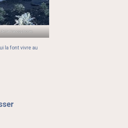
n de la Francophonie.
 la font vivre au
sser