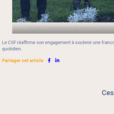
Le drapeau franco-colombien a été hissé devant le Parlement
Le CSF réaffirme son engagement à soutenir une francoph
quotidien.
Partager cet article
Ces