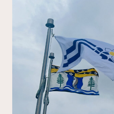
Plan immobilier
stratégique
Accessibilité
Comité des partenaires
Divulgation des salaires
Loi sur les divulgations
faites dans l’intérêt
public
Accès à l’information
Dossier scolaire