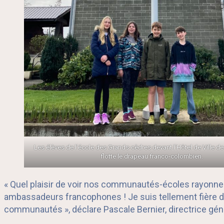
Les élèves de l’école des Grands-cèdres devant l’Hôtel de Ville de 
flotte le drapeau franco-colombien.
« Quel plaisir de voir nos communautés-écoles rayonner
ambassadeurs francophones ! Je suis tellement fière de
communautés », déclare Pascale Bernier, directrice gén