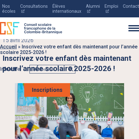
Nos
Consultations
Élèves
Alumni
Emploi
Contact
Ce
Ce
Ce
écoles
internationaux
lien
lien
lien
s'ouvrira
s'ouvrira
s'ouvrira
dans
dans
dans
une
une
une
nouvelle
nouvelle
nouvelle
15 avril 2026
fenêtre
fenêtre
fenêtre
Accueil
»
Inscrivez votre enfant dès maintenant pour l’année
scolaire 2025-2026 !
Inscrivez votre enfant dès maintenant
Rechercher
pour l’année scolaire 2025-2026 !
Infolettre
Le conseil scolaire
Inscriptions
Inscription
Éducation
Parents
Nouvelles