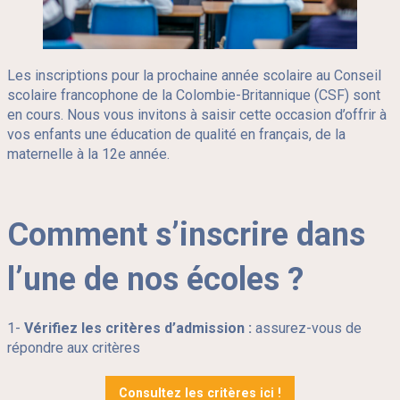
Je souhaite
Les inscriptions pour la prochaine année scolaire au Conseil
Nos écoles
scolaire francophone de la Colombie-Britannique (CSF) sont
Ce
Consultations
en cours. Nous vous invitons à saisir cette occasion d’offrir à
lien
Élèves internationaux
s'ouvrira
vos enfants une éducation de qualité en français, de la
dans
Ce
Alumni
une
maternelle à la 12e année.
lien
nouvelle
Ce
Emploi
s'ouvrira
fenêtre
lien
dans
Contact
s'ouvrira
une
dans
nouvelle
une
fenêtre
Comment s’inscrire dans
Reche
Infolettre
nouvelle
fenêtre
l’une de nos écoles ?
1-
Vérifiez les critères d’admission :
assurez-vous de
répondre aux critères
Consultez les critères ici !