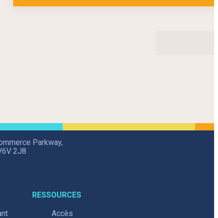
Commerce Parkway,
V6V 2J8
RESSOURCES
ant
Accès