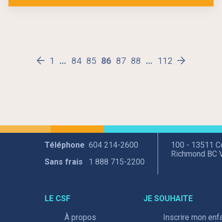
1
Page
…
84
Page
85
Page
86
Page
87
Page
88
Page
…
112
Page
Next
Previous
page
page
Téléphone
604 214-2600
100 - 13511 
Richmond BC 
Sans frais
1 888 715-2200
LE CSF
JE SOUHAITE
À propos
Inscrire mon enf