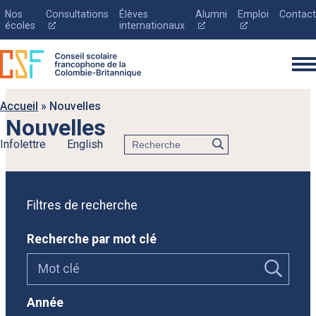
Nos
Consultations
Élèves
Alumni
Emploi
Contact
Ce
Ce
Ce
écoles
internationaux
lien
lien
lien
s'ouvrira
s'ouvrira
s'ouvrira
dans
dans
dans
une
une
une
nouvelle
nouvelle
nouvelle
fenêtre
fenêtre
fenêtre
Accueil
»
Nouvelles
Nouvelles
Rechercher
Infolettre
English
English
Le conseil scolaire
Filtres de recherche
Inscription
Recherche par mot clé
Éducation
Parents
Nouvelles
Année