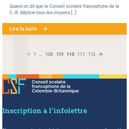
Quand on dit que le Conseil scolaire francophone de la
C.-B. déploie tous les moyens […]
Lire la suite
1
Page
…
108
Page
109
Page
110
Page
111
Page
112
Page
Next
Previous
page
page
Inscription à l’infolettre