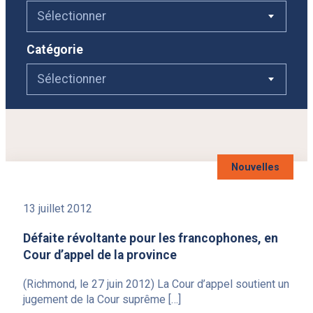
Je souhaite
Sélectionner
Catégorie
Nos écoles
Sélectionner
Ce
Consultations
lien
Élèves internationaux
s'ouvrira
dans
Ce
Alumni
une
lien
nouvelle
Ce
Emploi
s'ouvrira
fenêtre
lien
dans
Contact
s'ouvrira
une
dans
nouvelle
Nouvelles
une
fenêtre
Reche
Infolettre
nouvelle
fenêtre
13 juillet 2012
Défaite révoltante pour les francophones, en
Cour d’appel de la province
(Richmond, le 27 juin 2012) La Cour d’appel soutient un
jugement de la Cour suprême […]