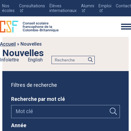
Nos
Consultations
Élèves
Alumni
Emploi
Contact
Ce
Ce
Ce
écoles
internationaux
lien
lien
lien
s'ouvrira
s'ouvrira
s'ouvrira
dans
dans
dans
une
une
une
nouvelle
nouvelle
nouvelle
fenêtre
fenêtre
fenêtre
Accueil
»
Nouvelles
Nouvelles
Rechercher
Infolettre
English
English
Le conseil scolaire
Filtres de recherche
Inscription
Recherche par mot clé
Éducation
Parents
Nouvelles
Année