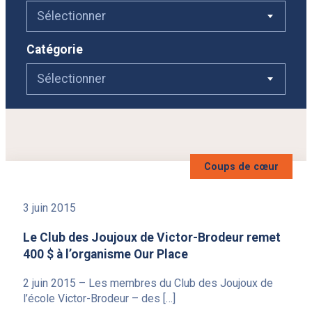
Je souhaite
Sélectionner
Catégorie
Nos écoles
Sélectionner
Ce
Consultations
lien
Élèves internationaux
s'ouvrira
dans
Ce
Alumni
une
lien
nouvelle
Ce
Emploi
s'ouvrira
fenêtre
lien
dans
Contact
s'ouvrira
une
dans
nouvelle
Coups de cœur
une
fenêtre
Reche
Infolettre
nouvelle
fenêtre
3 juin 2015
Le Club des Joujoux de Victor-Brodeur remet
400 $ à l’organisme Our Place
2 juin 2015 – Les membres du Club des Joujoux de
l’école Victor-Brodeur – des […]