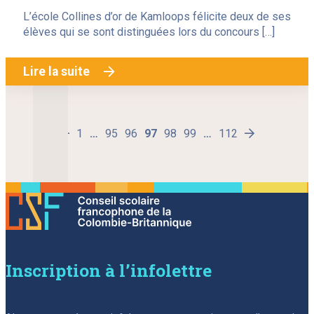
L’école Collines d’or de Kamloops félicite deux de ses
élèves qui se sont distinguées lors du concours […]
Lire la suite
1
Page
…
95
Page
96
Page
97
Page
98
Page
99
Page
…
112
Page
Next
Previous
page
page
Inscription à l’infolettre