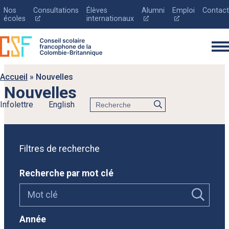
Nos
Consultations
Élèves
Alumni
Emploi
Contact
Ce
Ce
Ce
écoles
internationaux
lien
lien
lien
s'ouvrira
s'ouvrira
s'ouvrira
dans
dans
dans
une
une
une
nouvelle
nouvelle
nouvelle
fenêtre
fenêtre
fenêtre
Accueil
»
Nouvelles
Nouvelles
Rechercher
Infolettre
English
English
Le conseil scolaire
Filtres de recherche
Inscription
Recherche par mot clé
Éducation
Parents
Nouvelles
Année