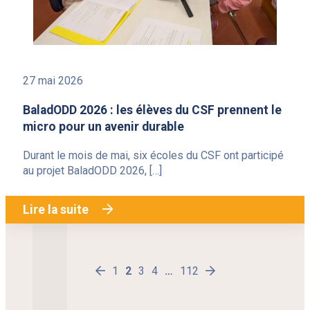
27 mai 2026
BaladODD 2026 : les élèves du CSF prennent le
micro pour un avenir durable
Durant le mois de mai, six écoles du CSF ont participé
au projet BaladODD 2026, […]
Lire la suite
1
Page
2
Page
3
Page
4
Page
…
112
Page
Next
Previous
page
page